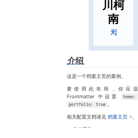
川柯
南
天才少
介绍
这是一个档案主页的案例。
要使用此布局，你应
Frontmatter 中设置
home:
。
portfolio: true
相关配置文档请见
档案主页
。
目标函数
：
\s
最小化市场隐含波动率
σ