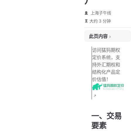
上海子午线
大约 3 分钟
此页内容
一、交易要素
访问猛犸期权
二、结算支付金额条款
定价系统，支
持外汇期权和
三、费用支付条款
结构化产品定
价估值！
一、交易
要素