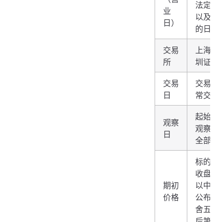
法定公
业
以及交
日）
的日期
交易
上海证
所
圳证券
交易
交易所
日
常交易
起始日
观察
观察日
日
全部交
标的资
收盘价
期初
以中证
价格
公布的
舍五入
后第二