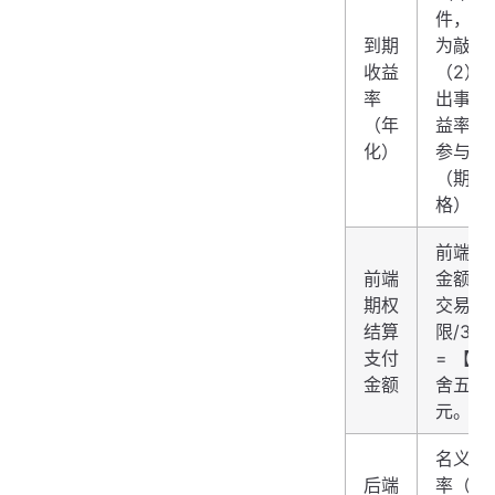
件，则
到期
为敲出
收益
（2）
率
出事件
（年
益率= 
化）
参与率×
（期末
格）/期
前端期
前端
金额 =
期权
交易期
结算
限/36
支付
= 【0
金额
舍五入精
元。
名义本
后端
率（年