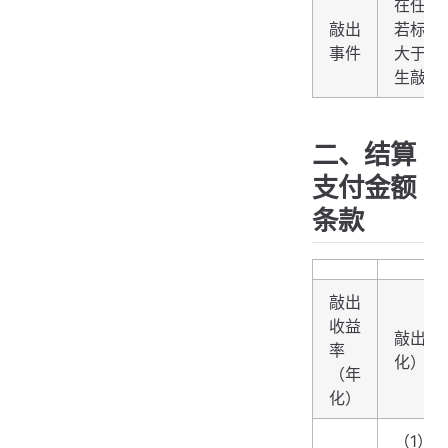
在任意
敲出
若标的
事件
大于障
生敲出
二、结算
支付金额
条款
敲出
收益
敲出收
率
化）=【
（年
化）
（1）