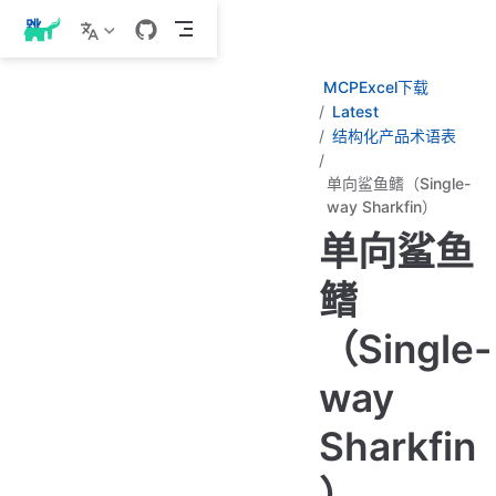
跳
至
主
MCPExcel下载
要
Latest
內
结构化产品术语表
容
单向鲨鱼鳍（Single-
way Sharkfin）
单向鲨鱼
鳍
（Single-
way
Sharkfin
）