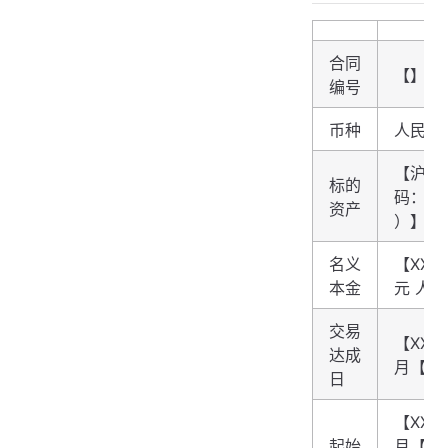
合同
【】
编号
币种
人民币
【沪深
标的
码：
00
资产
）】
名义
【XXX,
本金
元 人
交易
【XXX
达成
月【X
日
【XXX
起始
月【X