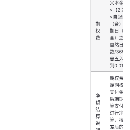
义本金
×【2.76
×自起始
期
（含）至
权
期日（不
费
含）之间
自然日天
数/365
舍五入精
到0.01元
期权费、
端期权结
支付金额
净
后端期权
额
算支付金
结
进行净额
算
算，按照
说
差后的净