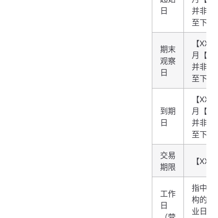
日
并非交
至下一
【XXX
期末
月【X
观察
并非交
日
至下一
【XXX
到期
月【X
日
并非交
至下一
交易
【XXX
期限
指中国
工作
构的对
日
业日（
（营