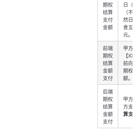
期权
日（含
结算
（不含
支付
然日天数
金额
舍五入精
元。
前端
甲方在
期权
【XX
结算
前向乙
金额
期权结
支付
额。
后端
期权
甲方在
结算
方支付
金额
算支付
支付