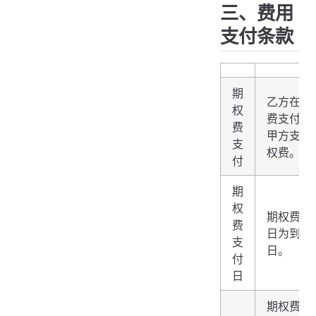
三、费用
支付条款
期
乙方在期
权
费支付日
费
甲方支付
支
权费。
付
期
权
期权费支
费
日为到期
支
日。
付
日
期权费 =