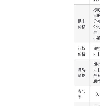
标的资
日的收
期末
价格以
价格
公司公
准，四
小数点
行权
期初价
价格
×【95
期初价
障碍
×【10
价格
舍五入
后第二
参与
【60.
率