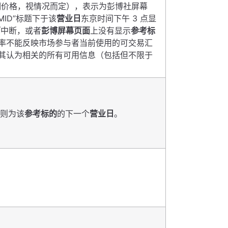
期价格，视情况而定），表示为彭博社屏幕
“MID”标题下于该
营业日
东京时间下午 3 点显
面
中断，或者
彭博屏幕页面
上没有显示
参考标
率不能反映市场参与者当前使用的可交易汇
其认为相关的所有可用信息（包括但不限于
,则为该
参考标的
的下一个
营业日
。