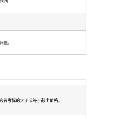
期间
则调整。
的
参考标的
大于或等于
敲出价格
。