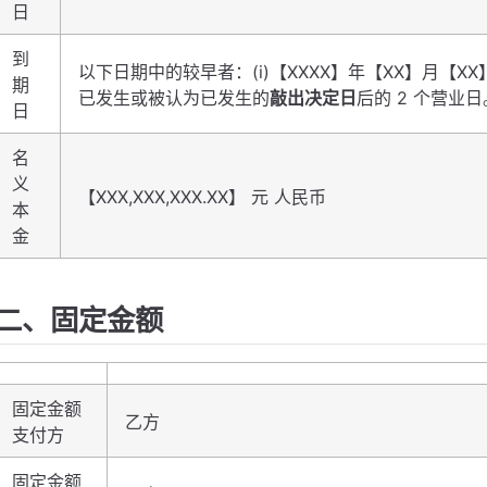
日
到
以下日期中的较早者：(i)【XXXX】年【XX】月【XX
期
已发生或被认为已发生的
敲出决定日
后的 2 个营业日
日
名
义
【XXX,XXX,XXX.XX】 元 人民币
本
金
二、固定金额
固定金额
乙方
支付方
固定金额