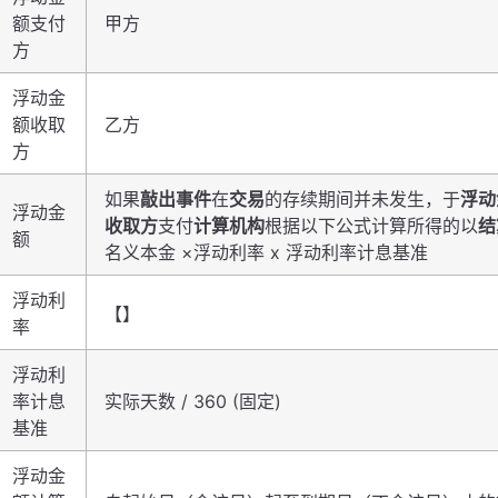
额支付
甲方
方
浮动金
额收取
乙方
方
如果
敲出事件
在
交易
的存续期间并未发生，于
浮动
浮动金
收取方
支付
计算机构
根据以下公式计算所得的以
结
额
名义本金 ×浮动利率 x 浮动利率计息基准
浮动利
【】
率
浮动利
率计息
实际天数 / 360 (固定)
基准
浮动金