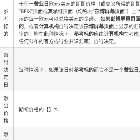
于任一
营业日
欧元/美元的即期价格（或交叉所得的即
参
“BFIX”页面或其承继页面（均称为“
彭博屏幕页面
”）上
考
示的每一欧元可以兑换美元的金额。 如果
彭博屏幕页
标
的
，或者
计算机构
自行决定该
彭博屏幕页面
上显示的汇
的
率的，则在此种情况下，
参考标的
应由
计算机构
在考虑
任何公布的官方或行业共识汇率）自行决定。
敲
出
决
每种情况下，如果该日对
参考标的
而言不是一个
营业日
定
日
敲
出
期初价格的【】%
价
格
敲