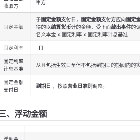
甲方
收取方
于
固定金额支付日
，
固定金额支付方
应向
固定
固定金额
得的以
结算货币
计的金额，受下面
敲出事件
的
名义本金 x 固定利率 x 固定利率计息基准
固定利率
【】
固定利率
从且包括生效日至但不包括到期日的期间内的实际
计息基准
固定金额
到期日
，按照
营业日准则
调整。
支付日
三、浮动金额
浮动金