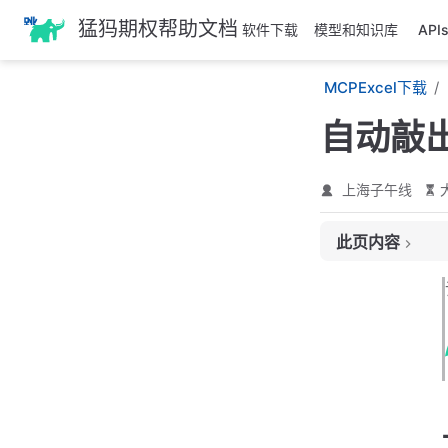
跳
猛犸期权帮助文档
软件下载
模型和知识库
AP
至
主
MCPExcel下载
要
內
自动敲出赎
容
上海子午线
此页内容
一、交易要素
二、固定金额
三、浮动金额
四、敲出事件
五、结算支付金额