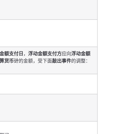
金额支付日
，
浮动金额支付方
应向
浮动金额
算货币计
的金额，受下面
敲出事件
的调整：