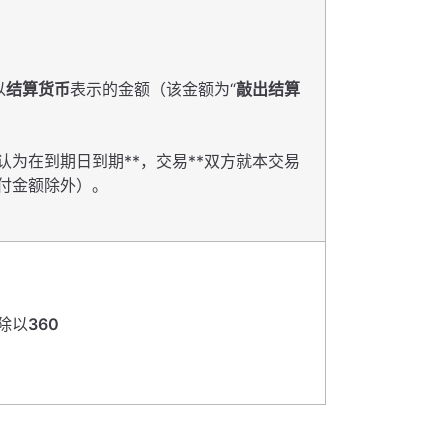
以
结算货币
表示的金额（该金额为“
敲出结算
认为在到期日到期**，交易**双方就本交易
付金额除外）。
除以
360