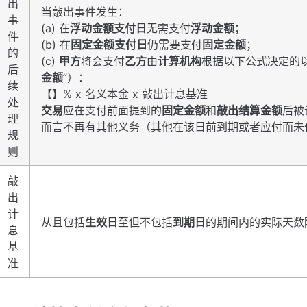
出
当敲出事件发生：
事
(a) 在
浮动金额支付日
无需支付
浮动金额
；
件
(b) 在
固定金额支付日
仍需要支付
固定金额
；
的
(c)
甲方
将会支付
乙方
由
计算机构
根据以下公式决定的
后
金额
”）：
续
【】% x 名义本金 x 敲出计息基准
处
交易
应在支付前面提到的
固定金额
和
敲出结算金额
后被
理
而言不再有其他义务（其他在该日前到期或者应付而未
规
则
敲
出
计
从且包括
生效日
至但不包括
到期日
的期间内的实际天数
息
基
准