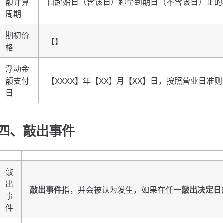
额计算
自起始日（含该日）起至到期日（不含该日）止的
周期
期初价
【】
格
浮动金
额支付
【XXXX】年【XX】月【XX】日，按照营业日准
日
四、敲出事件
敲
出
敲出事件
指，并会被认为发生，如果在任一
敲出决定日
事
件