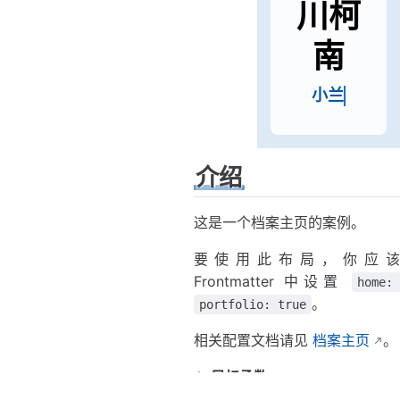
川柯
南
小兰的青
介绍
这是一个档案主页的案例。
要使用此布局，你应
Frontmatter 中设置
home:
。
portfolio: true
相关配置文档请见
档案主页
。
目标函数
：
\s
最小化市场隐含波动率
σ