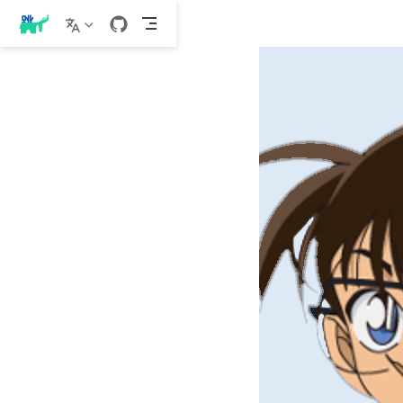
跳
至
主
要
內
容