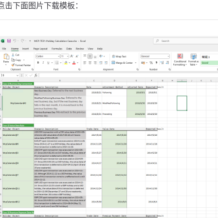
点击下面图片下载模板：
数
否是节假日的函数
起息日计算函数
释及代码
据
urrencyCalendar
NCalendar
例及代码
日准则
日规则
费支付日规则
日规则