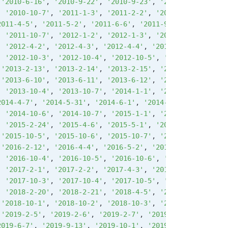
 
'2010-6-16'
, 
'2010-9-22'
, 
'2010-9-23'
, 
'2010-9-24'
, 
'20
, 
'2010-10-7'
, 
'2011-1-3'
, 
'2011-2-2'
, 
'2011-2-3'
, 
'2011
2011-4-5'
, 
'2011-5-2'
, 
'2011-6-6'
, 
'2011-9-12'
, 
'2011-10
, 
'2011-10-7'
, 
'2012-1-2'
, 
'2012-1-3'
, 
'2012-1-23'
, 
'201
, 
'2012-4-2'
, 
'2012-4-3'
, 
'2012-4-4'
, 
'2012-4-30'
, 
'2012
, 
'2012-10-3'
, 
'2012-10-4'
, 
'2012-10-5'
, 
'2013-1-1'
, 
'20
 
'2013-2-13'
, 
'2013-2-14'
, 
'2013-2-15'
, 
'2013-4-4'
, 
'201
 
'2013-6-10'
, 
'2013-6-11'
, 
'2013-6-12'
, 
'2013-9-19'
, 
'20
, 
'2013-10-4'
, 
'2013-10-7'
, 
'2014-1-1'
, 
'2014-1-31'
, 
'20
2014-4-7'
, 
'2014-5-31'
, 
'2014-6-1'
, 
'2014-6-2'
, 
'2014-9-
, 
'2014-10-6'
, 
'2014-10-7'
, 
'2015-1-1'
, 
'2015-1-2'
, 
'201
, 
'2015-2-24'
, 
'2015-4-6'
, 
'2015-5-1'
, 
'2015-6-22'
, 
'201
 
'2015-10-5'
, 
'2015-10-6'
, 
'2015-10-7'
, 
'2016-1-1'
, 
'201
 
'2016-2-12'
, 
'2016-4-4'
, 
'2016-5-2'
, 
'2016-6-9'
, 
'2016-
, 
'2016-10-4'
, 
'2016-10-5'
, 
'2016-10-6'
, 
'2016-10-7'
, 
'2
, 
'2017-2-1'
, 
'2017-2-2'
, 
'2017-4-3'
, 
'2017-4-4'
, 
'2017-
, 
'2017-10-3'
, 
'2017-10-4'
, 
'2017-10-5'
, 
'2017-10-6'
, 
'2
, 
'2018-2-20'
, 
'2018-2-21'
, 
'2018-4-5'
, 
'2018-4-6'
, 
'201
 
'2018-10-1'
, 
'2018-10-2'
, 
'2018-10-3'
, 
'2018-10-4'
, 
'20
 
'2019-2-5'
, 
'2019-2-6'
, 
'2019-2-7'
, 
'2019-2-8'
, 
'2019-4
2019-6-7'
, 
'2019-9-13'
, 
'2019-10-1'
, 
'2019-10-2'
, 
'2019-