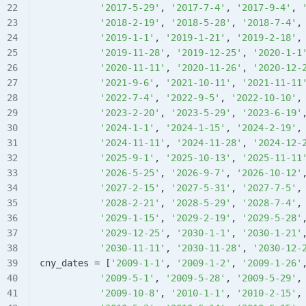
           '2017-5-29'
, 
'2017-7-4'
, 
'2017-9-4'
, 
           '2018-2-19'
, 
'2018-5-28'
, 
'2018-7-4'
,
           '2019-1-1'
, 
'2019-1-21'
, 
'2019-2-18'
,
           '2019-11-28'
, 
'2019-12-25'
, 
'2020-1-1
           '2020-11-11'
, 
'2020-11-26'
, 
'2020-12-
           '2021-9-6'
, 
'2021-10-11'
, 
'2021-11-11
           '2022-7-4'
, 
'2022-9-5'
, 
'2022-10-10'
,
           '2023-2-20'
, 
'2023-5-29'
, 
'2023-6-19'
           '2024-1-1'
, 
'2024-1-15'
, 
'2024-2-19'
,
           '2024-11-11'
, 
'2024-11-28'
, 
'2024-12-
           '2025-9-1'
, 
'2025-10-13'
, 
'2025-11-11
           '2026-5-25'
, 
'2026-9-7'
, 
'2026-10-12'
           '2027-2-15'
, 
'2027-5-31'
, 
'2027-7-5'
,
           '2028-2-21'
, 
'2028-5-29'
, 
'2028-7-4'
,
           '2029-1-15'
, 
'2029-2-19'
, 
'2029-5-28'
           '2029-12-25'
, 
'2030-1-1'
, 
'2030-1-21'
           '2030-11-11'
, 
'2030-11-28'
, 
'2030-12-
cny_dates 
=
 [
'2009-1-1'
, 
'2009-1-2'
, 
'2009-1-26'
           '2009-5-1'
, 
'2009-5-28'
, 
'2009-5-29'
,
           '2009-10-8'
, 
'2010-1-1'
, 
'2010-2-15'
,