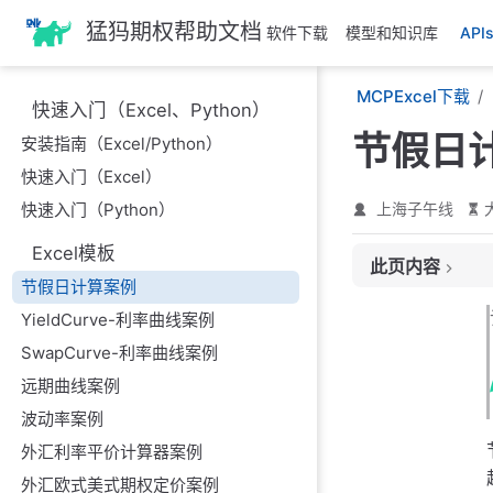
跳
猛犸期权帮助文档
软件下载
模型和知识库
AP
至
主
MCPExcel下载
要
快速入门（Excel、Python）
內
节假日
安装指南（Excel/Python）
容
快速入门（Excel）
快速入门（Python）
上海子午线
Excel模板
此页内容
节假日计算案例
节假日计算模板使
YieldCurve-利率曲线案例
1. 节假日构造函
SwapCurve-利率曲线案例
2. 营业日调整函
远期曲线案例
3. 起息日和期
波动率案例
4. 交割日计算函
外汇利率平价计算器案例
5. 到期日计算函
外汇欧式美式期权定价案例