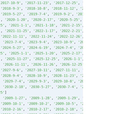
'2017-10-9'
, 
'2017-11-23'
, 
'2017-12-25'
, 
'2018-1-1'
, 
'20
 
'2018-9-3'
, 
'2018-10-8'
, 
'2018-11-12'
, 
'2018-11-22'
, 
'2
 
'2019-5-27'
, 
'2019-7-4'
, 
'2019-9-2'
, 
'2019-10-14'
, 
'201
'
, 
'2020-1-20'
, 
'2020-2-17'
, 
'2020-5-25'
, 
'2020-9-7'
, 
'2
25'
, 
'2021-1-1'
, 
'2021-1-18'
, 
'2021-2-15'
, 
'2021-5-31'
, 
'
, 
'2021-11-25'
, 
'2022-1-17'
, 
'2022-2-21'
, 
'2022-5-30'
, 
 
'2022-11-11'
, 
'2022-11-24'
, 
'2022-12-26'
, 
'2023-1-2'
, 
'
, 
'2023-7-4'
, 
'2023-9-4'
, 
'2023-10-9'
, 
'2023-11-23'
, 
'20
 
'2024-5-27'
, 
'2024-6-19'
, 
'2024-7-4'
, 
'2024-9-2'
, 
'2024
25'
, 
'2025-1-1'
, 
'2025-1-20'
, 
'2025-2-17'
, 
'2025-5-26'
, 
'
, 
'2025-11-27'
, 
'2025-12-25'
, 
'2026-1-1'
, 
'2026-1-19'
, 
, 
'2026-11-11'
, 
'2026-11-26'
, 
'2026-12-25'
, 
'2027-1-1'
, 
 
'2027-9-6'
, 
'2027-10-11'
, 
'2027-11-11'
, 
'2027-11-25'
, 
'
 
'2028-9-4'
, 
'2028-10-9'
, 
'2028-11-23'
, 
'2028-12-25'
, 
'2
, 
'2029-7-4'
, 
'2029-9-3'
, 
'2029-10-8'
, 
'2029-11-12'
, 
'20
, 
'2030-2-18'
, 
'2030-5-27'
, 
'2030-7-4'
, 
'2030-9-2'
, 
'203
25'
]
, 
'2009-1-27'
, 
'2009-1-28'
, 
'2009-1-29'
, 
'2009-1-30'
, 
'2
 
'2009-10-1'
, 
'2009-10-2'
, 
'2009-10-5'
, 
'2009-10-6'
, 
'20
 
'2010-2-16'
, 
'2010-2-17'
, 
'2010-2-18'
, 
'2010-2-19'
, 
'20