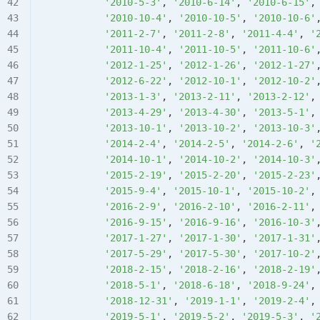
           '2010-5-3'
, 
'2010-6-14'
, 
'2010-6-15'
,
           '2010-10-4'
, 
'2010-10-5'
, 
'2010-10-6'
           '2011-2-7'
, 
'2011-2-8'
, 
'2011-4-4'
, 
'
           '2011-10-4'
, 
'2011-10-5'
, 
'2011-10-6'
           '2012-1-25'
, 
'2012-1-26'
, 
'2012-1-27'
           '2012-6-22'
, 
'2012-10-1'
, 
'2012-10-2'
           '2013-1-3'
, 
'2013-2-11'
, 
'2013-2-12'
,
           '2013-4-29'
, 
'2013-4-30'
, 
'2013-5-1'
,
           '2013-10-1'
, 
'2013-10-2'
, 
'2013-10-3'
           '2014-2-4'
, 
'2014-2-5'
, 
'2014-2-6'
, 
'
           '2014-10-1'
, 
'2014-10-2'
, 
'2014-10-3'
           '2015-2-19'
, 
'2015-2-20'
, 
'2015-2-23'
           '2015-9-4'
, 
'2015-10-1'
, 
'2015-10-2'
,
           '2016-2-9'
, 
'2016-2-10'
, 
'2016-2-11'
,
           '2016-9-15'
, 
'2016-9-16'
, 
'2016-10-3'
           '2017-1-27'
, 
'2017-1-30'
, 
'2017-1-31'
           '2017-5-29'
, 
'2017-5-30'
, 
'2017-10-2'
           '2018-2-15'
, 
'2018-2-16'
, 
'2018-2-19'
           '2018-5-1'
, 
'2018-6-18'
, 
'2018-9-24'
,
           '2018-12-31'
, 
'2019-1-1'
, 
'2019-2-4'
,
           '2019-5-1'
, 
'2019-5-2'
, 
'2019-5-3'
, 
'