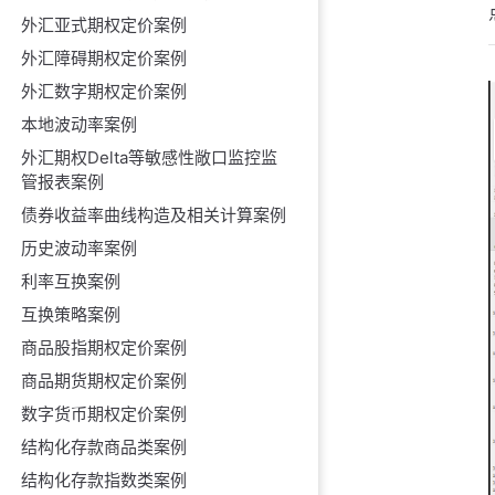
6. 增加工作日函
外汇亚式期权定价案例
外汇障碍期权定价案例
7. 增加期限函数
外汇数字期权定价案例
8. 判断日期是
本地波动率案例
9. 近端和远期
外汇期权Delta等敏感性敞口监控监
python代码示例
管报表案例
1. 构造方法解
债券收益率曲线构造及相关计算案例
准备节假日数
历史波动率案例
构造方法 1：GetC
利率互换案例
构造方法 2：Mcp
互换策略案例
2. 所有测试案
商品股指期权定价案例
案例一：营业
商品期货期权定价案例
案例二：起息
数字货币期权定价案例
结构化存款商品类案例
案例三：期权
结构化存款指数类案例
案例五：到期