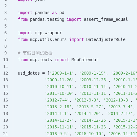
import
 pandas 
as
 pd
from
 pandas.testing 
import
 assert_frame_equal
import
 mcp.wrapper
from
 mcp.utils.enums 
import
 DateAdjusterRule
# 节假日测试数据
from
 mcp.tools 
import
 McpCalendar
usd_dates 
=
 [
'2009-1-1'
, 
'2009-1-19'
, 
'2009-2-16
           '2009-11-26'
, 
'2009-12-25'
, 
'2010-1-1
           '2010-10-11'
, 
'2010-11-11'
, 
'2010-11-
           '2011-10-10'
, 
'2011-11-11'
, 
'2011-11-
           '2012-7-4'
, 
'2012-9-3'
, 
'2012-10-8'
, 
           '2013-2-18'
, 
'2013-5-27'
, 
'2013-7-4'
,
           '2014-1-1'
, 
'2014-1-20'
, 
'2014-2-17'
,
           '2014-11-27'
, 
'2014-12-25'
, 
'2015-1-1
           '2015-11-11'
, 
'2015-11-26'
, 
'2015-12-
           '2016-9-5'
, 
'2016-10-10'
, 
'2016-11-11