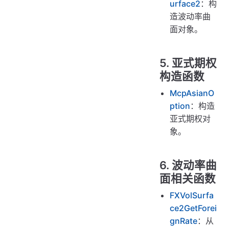
urface2
：构
造波动率曲
面对象。
5. 亚式期权
构造函数
McpAsianO
ption
：构造
亚式期权对
象。
6. 波动率曲
面相关函数
FXVolSurfa
ce2GetForei
gnRate
：从