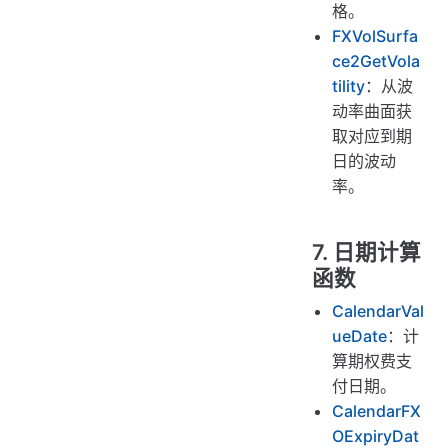
格。
FXVolSurfa
ce2GetVola
tility
：从波
动率曲面获
取对应到期
日的波动
率。
7. 日期计算
函数
CalendarVal
ueDate
：计
算期权费支
付日期。
CalendarFX
OExpiryDat