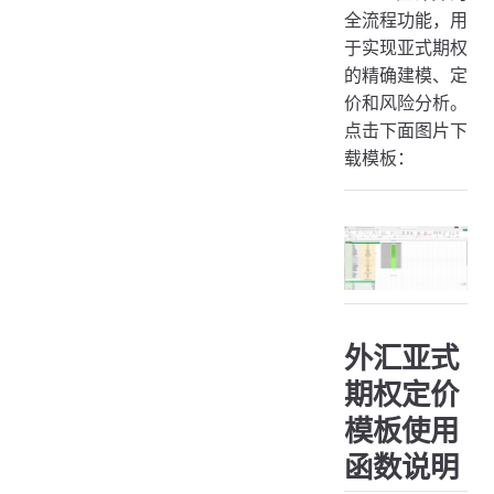
全流程功能，用
于实现亚式期权
的精确建模、定
价和风险分析。
点击下面图片下
载模板：
外汇亚式
期权定价
模板使用
函数说明