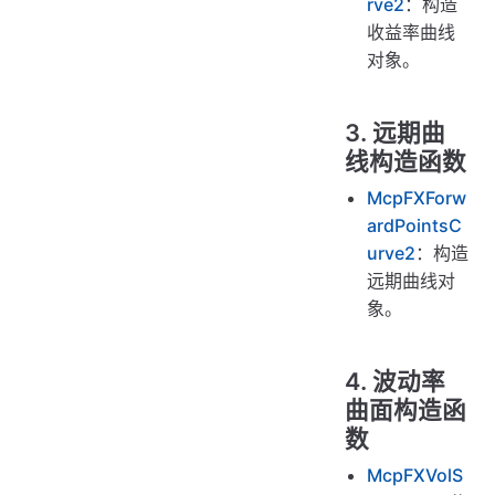
rve2
：构造
收益率曲线
对象。
3. 远期曲
线构造函数
McpFXForw
ardPointsC
urve2
：构造
远期曲线对
象。
4. 波动率
曲面构造函
数
McpFXVolS