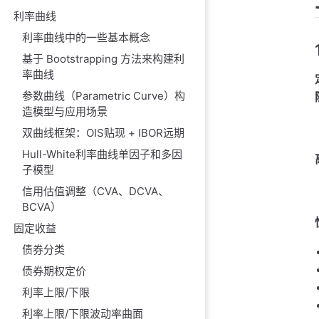
利率曲线
2. 利率市场（
利率曲线中的一些基本概念
五、波动率转换实
基于 Bootstrapping 方法来构建利
外汇期权转换案
率曲线
利率上限转换案
参数曲线（Parametric Curve）构
六、Price Vol与
造模型与应用场景
术语说明
双曲线框架：OIS贴现 + IBOR远期
Hull-White利率曲线单因子和多因
1. 定义与核心区
子模型
2. 数学关系
信用估值调整（CVA、DCVA、
3. 市场报价示例
BCVA）
七、市场惯例总结
固定收益
债券分类
债券期权定价
利率上限/下限
利率上限/下限波动率曲面