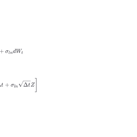
t = \left(\mu - \frac{1}{2}\sigma_{ln}^2\right)dt 
+
σ
d
W
l
n
t
elta t} = S_t \exp\left[\left(\mu - \frac{1}{2}\sigm
]
Δ
+
Δ
t
σ
t
Z
l
n