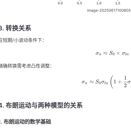
image-20250617100805
3. 转换关系
在短期/小波动条件下：
≈
\sigma_
×
σ
S
σ
0
n
l
n
精确转换需考虑凸性调整：
1
\sigma_
(
≈
1
+
σ
S
σ
σ
0
n
l
n
2
4.
布朗运动与两种模型的关系
1. 布朗运动的数学基础