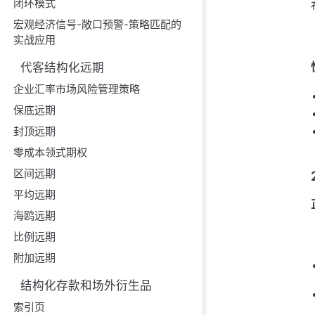
闭环模式
宏观经济信号-敞口预警-策略匹配的
实战应用
代客结构化远期
企业汇率市场风险管理策略
保底远期
封顶远期
零成本领式期权
区间远期
平均远期
海鸥远期
比例远期
附加远期
结构化存款和场外衍生品
索引页