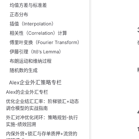
均值方差与标准差
正态分布
插值（Interpolation）
相关性（Correlation）计算
傅里叶变换（Fourier Transform）
伊藤引理（Itô's Lemma）
布朗运动和维纳过程
随机数的生成
Alex企业外汇策略专栏
Alex的企业外汇专栏
优化企业结汇汇率：阶梯锁汇+动态
调仓模型的实战指南
外汇对冲优化闭环：策略规划-执行
实施-绩效回溯
内保外贷+锁汇与存单质押+流贷的