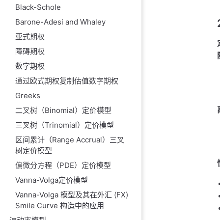
Black-Schole
Barone-Adesi and Whaley
亚式期权
障碍期权
数字期权
通过欧式期权复制估值数字期权
Greeks
二叉树（Binomial）定价模型
三叉树（Trinomial）定价模型
区间累计（Range Accrual）三叉
树定价模型
偏微分方程（PDE）定价模型
Vanna-Volga定价模型
Vanna-Volga 模型及其在外汇 (FX)
Smile Curve 构造中的应用