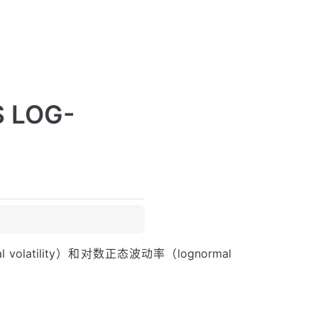
 LOG-
atility）和对数正态波动率（lognormal