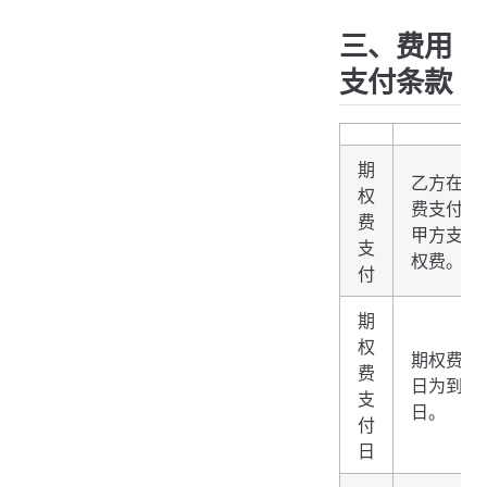
三、费用
支付条款
期
乙方在期
权
费支付日
费
甲方支付
支
权费。
付
期
权
期权费支
费
日为到期
支
日。
付
日