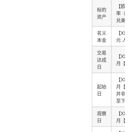
【欧元
标的
率（以每
资产
兑美元
名义
【XXX,
本金
元 人
交易
【XXX
达成
月【X
日
【XXX
起始
月【X
日
并非工
至下一
观察
【XXX
日
月【X