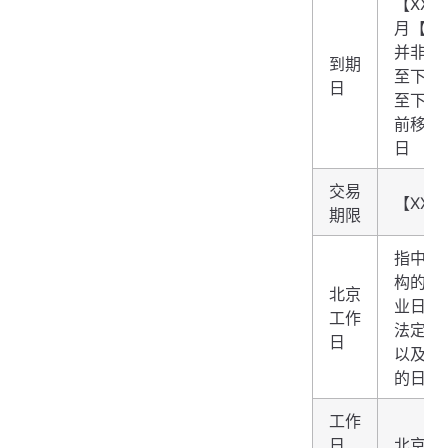
【XXX
月【X
并非工
到期
至下一
日
至下月
前移至
日
交易
【XXX
期限
指中国
构的对
北京
业日（
工作
法定公
日
以及交
的日期
工作
日
北京工