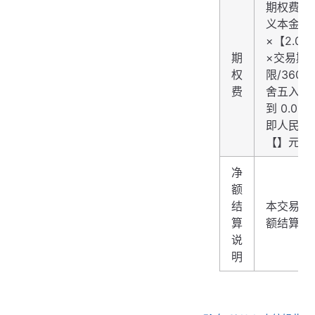
期权费 =
义本金额
×【2.00
期
×交易期
权
限/360
费
舍五入精
到 0.01 
即人民币
【】元。
净
额
结
本交易为
算
额结算。
说
明