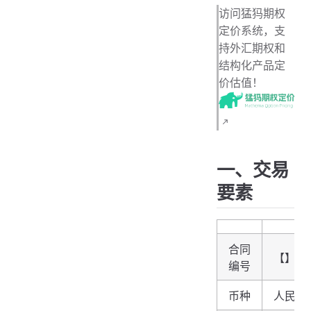
一、交易要素
访问猛犸期权
二、结算支付金额条款
定价系统，支
持外汇期权和
三、费用支付条款
结构化产品定
价估值！
一、交易
要素
合同
【】
编号
币种
人民币