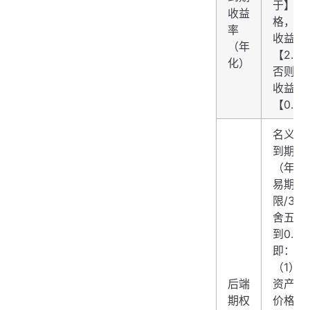
于】执
收益
格，则
率
收益率
（年
【2.10
化）
否则，
收益率
【0.0
名义本
到期收
（年化
易期
限/36
舍五入
到0.01
即：
（1）
后端
资产的
期权
价格【