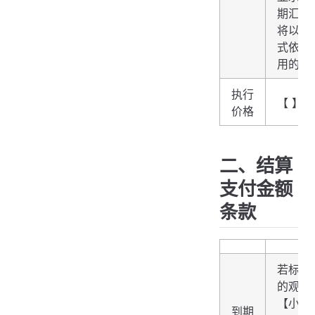
期汇率
将以商
式依诚
用的汇
执行
【 】
价格
二、结算
支付金额
条款
若标的
的观察
【小于
到期