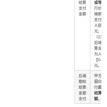
结算
或等于
支付
行价格
金额
端期权
支付金
人民币
元;
（2）
后端期
算支付
为人民
【0.0
元。
后端
甲方在
期权
日
向乙
结算
付
后端
金额
结算支
支付
额
。