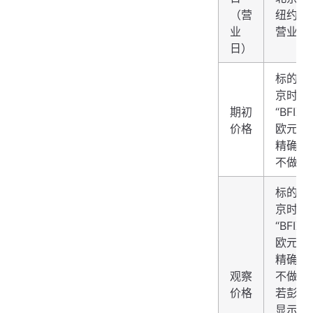
（营
纽约市
业
营业日
日）
标的资
京时间下
期初
“BFI
价格
欧元兑
精确到
不做四
标的资
京时间下
“BFI
欧元兑
精确到
观察
不做四
价格
若彭博页
显示欧