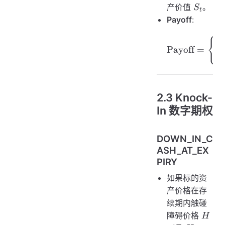
S_t
产价值
。
S
t
Payoff
:
{
\text{Pa
S
t
Payoff
=
0
,
2.3 Knock-
In 数字期权
DOWN_IN_C
ASH_AT_EX
PIRY
如果标的资
产价格在存
续期内触碰
H
障碍价格
H