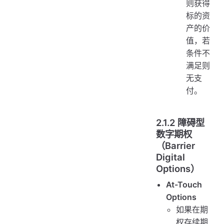
则获得
标的资
产的价
值，若
条件不
满足则
无支
付。
2.1.2 障碍型
数字期权
（Barrier
Digital
Options）
At-Touch
Options
如果在期
权存续期