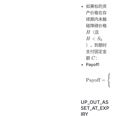
如果标的资
产价格在存
续期内未触
H
碰障碍价格
H
（且
H
<
<
H
S
0
S_0
），到期时
支付固定金
C
额
：
C
Payoff
:
{
\text{Pa
C
Payoff
=
0
,
UP_OUT_AS
SET_AT_EXP
IRY