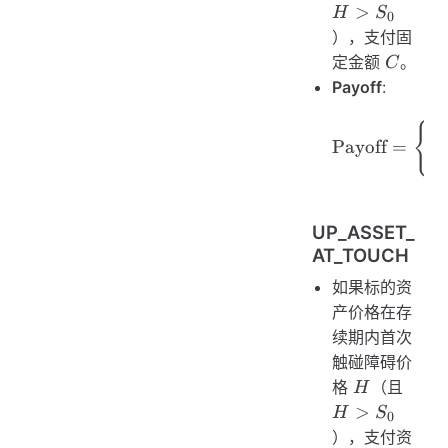
>
>
H
S
0
S_0
），支付固
C
定金额
。
C
Payoff
:
{
\text{Pa
C
Payoff
=
0
,
UP_ASSET_
AT_TOUCH
如果标的资
产价格在存
续期内首次
触碰障碍价
H
H
格
（且
H
>
>
H
S
0
S_0
），支付资