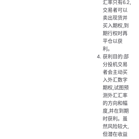
汇率只有6.2,
交易者可以
卖出现货并
买入期权,到
期行权时再
平仓以获
利。
获利目的:部
分投机交易
者会主动买
入外汇数字
期权,试图预
测外汇汇率
的方向和幅
度,并在到期
时获利。虽
然风险较大,
但潜在收益