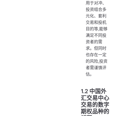
用于对冲、
投资组合多
元化、套利
交易和投机
目的等,能够
满足不同投
资者的需
求。但同时
也存在一定
的风险,投资
者需谨慎评
估。
1.2 中国外
汇交易中心
交易的数字
期权品种的