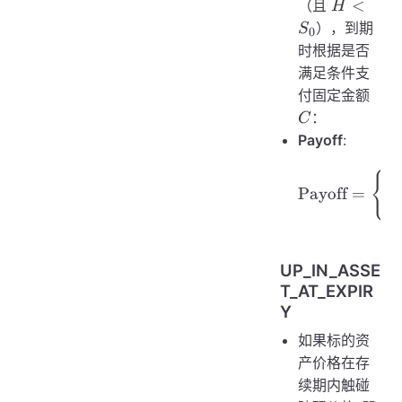
H
<
（且
H
<
），到期
S
0
S_0
时根据是否
满足条件支
C
付固定金额
：
C
Payoff
:
{
\text{Pa
C
Payoff
=
0
,
UP_IN_ASSE
T_AT_EXPIR
Y
如果标的资
产价格在存
续期内触碰