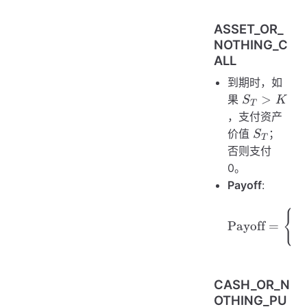
ASSET_OR_
NOTHING_C
ALL
到期时，如
S_T
>
果
S
K
T
> K
，支付资产
S_T
价值
；
S
T
否则支付
0。
Payoff
:
{
\text{Pa
S
T
Payoff
=
0
,
CASH_OR_N
OTHING_PU