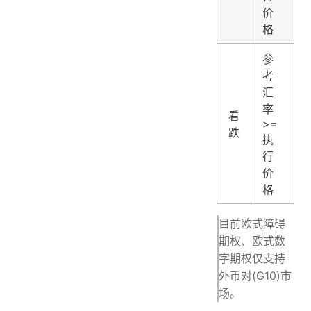
价
格
参
考
汇
率
看
>=
跌
执
行
价
格
目前欧式障碍
期权、欧式数
字期权仅支持
外币对(G10)市
场。