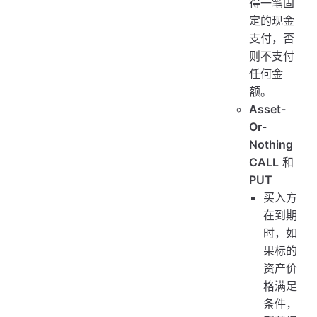
得一笔固
定的现金
支付，否
则不支付
任何金
额。
Asset-
Or-
Nothing
CALL
和
PUT
买入方
在到期
时，如
果标的
资产价
格满足
条件，