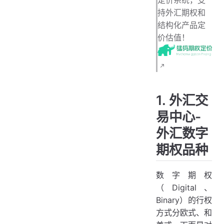
定价系统，支
持外汇期权和
2.1. 数字期权的分类
结构化产品定
2.1.1 基础数字期权（Vanilla Digital Options）
价估值！
2.1.2 障碍型数字期权（Barrier Digital Options）
3. 各数字期权的支付函数（Payoff）
3.1 基础数字期权
CASH_OR_NOTHING_CALL
1. 外汇交
ASSET_OR_NOTHING_CALL
易中心-
CASH_OR_NOTHING_PUT
外汇数字
ASSET_OR_NOTHING_PUT
期权品种
2.2 障碍型数字期权
DOWN_CASH_AT_TOUCH
数字期权
（Digital、
DOWN_ASSET_AT_TOUCH
Binary）的行权
UP_CASH_AT_TOUCH
方式分欧式、和
UP_ASSET_AT_TOUCH