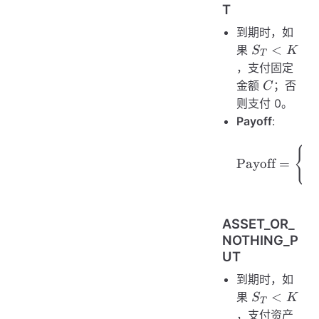
T
到期时，如
S_T
<
果
S
K
T
< K
，支付固定
C
金额
；否
C
则支付 0。
Payoff
:
{
\text{Pa
C
Payoff
=
0
,
ASSET_OR_
NOTHING_P
UT
到期时，如
S_T
<
果
S
K
T
< K
，支付资产