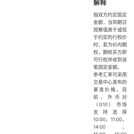
解释
指双方约定固定
金额，当到期日
观察值高于或低
于约定的行权价
时，若为价内期
权，期权买方即
可行权并收到该
笔固定金额。
参考汇率可采用
交易中心发布的
基准价格。目
前，外币对
（G10） 市场
支持选择
10:00，11:00，
14:00，