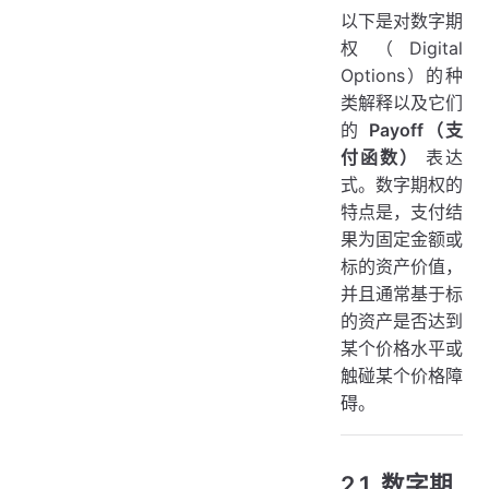
以下是对数字期
权（Digital
Options）的种
类解释以及它们
的
Payoff（支
付函数）
表达
式。数字期权的
特点是，支付结
果为固定金额或
标的资产价值，
并且通常基于标
的资产是否达到
某个价格水平或
触碰某个价格障
碍。
2.1. 数字期