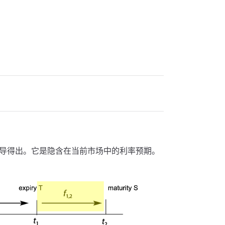
导得出。它是隐含在当前市场中的利率预期。