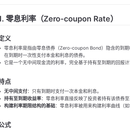
1. 零息利率（Zero-coupon Rate）
定义
ard Rate）
零息利率是指由零息债券（Zero-coupon Bond）隐含
在到期时一次性支付本金和利息的债券。
它是一个无中间现金流的利率，完全基于持有至到期的回报计
特点
d to Maturity, YTM）
无中间支付
：只有到期时支付一次本金和利息。
持有至到期收益率
：零息利率直接反映了投资者持有该债券至
构建利率期限结构的基础
：零息利率被用来构建利率曲线（如
公式