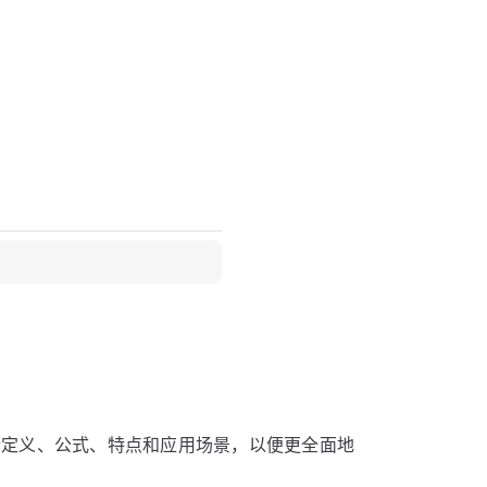
合定义、公式、特点和应用场景，以便更全面地