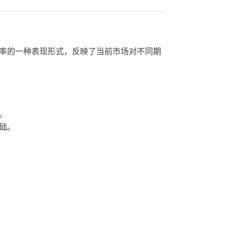
率的一种表现形式，反映了当前市场对不同期
。
础。
(t)