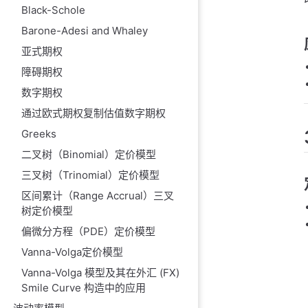
Black-Schole
Barone-Adesi and Whaley
亚式期权
障碍期权
数字期权
通过欧式期权复制估值数字期权
Greeks
二叉树（Binomial）定价模型
三叉树（Trinomial）定价模型
区间累计（Range Accrual）三叉
树定价模型
偏微分方程（PDE）定价模型
Vanna-Volga定价模型
Vanna-Volga 模型及其在外汇 (FX)
Smile Curve 构造中的应用