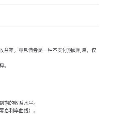
的到期收益率。零息债券是一种不支付期间利息，仅
算。
到期的收益水平。
零息利率曲线）。