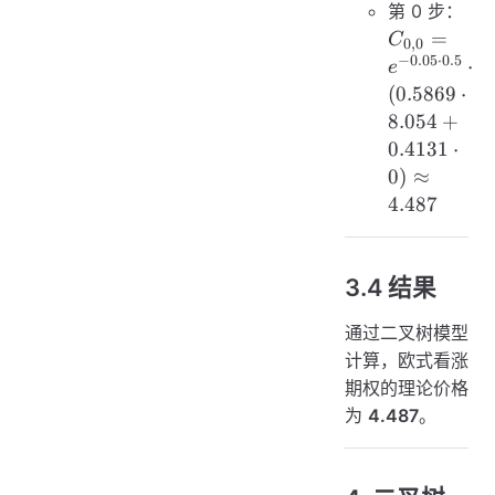
\cdot 0
第 0 步：
+
C_{0,0}
=
C
0
,
0
0.4131
=
−
0.05
⋅
0.5
⋅
e
\cdot 0)
e^{-0.05
(
0.5869
⋅
= 0
\cdot
8.054
+
0.5}
0.4131
⋅
\cdot
0
)
≈
(0.5869
4.487
\cdot
8.054 +
0.4131
3.4 结果
\cdot 0)
\approx
通过二叉树模型
4.487
计算，欧式看涨
期权的理论价格
为
4.487
。