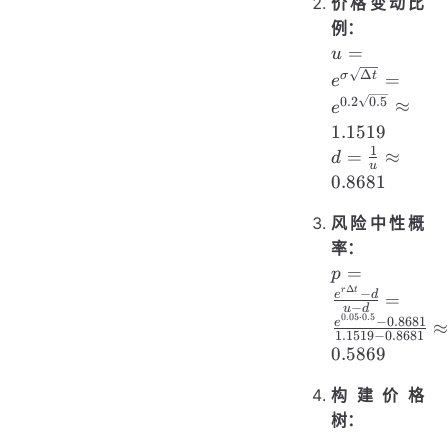
价格变动比
{N} =
\frac{1}
例：
{2} =
u =
=
u
0.5
e^{\sigma
Δ
σ
t
=
e
\sqrt{\Delta
0.2
0.5
≈
e
t}} = e^{0.2
1.1519
\sqrt{0.5}}
1
d =
=
≈
d
\approx
u
\frac{1}
0.8681
1.1519
{u}
风险中性概
\approx
0.8681
率：
p =
=
p
Δ
\frac{e^{r
r
t
−
e
d
=
−
u
d
\Delta t} - d}
0.05
⋅
0.5
−
0.8681
e
1.1519
−
0.8681
{u - d} =
0.5869
\frac{e^{0.05
\cdot 0.5} -
构建价格
0.8681}
树：
{1.1519 -