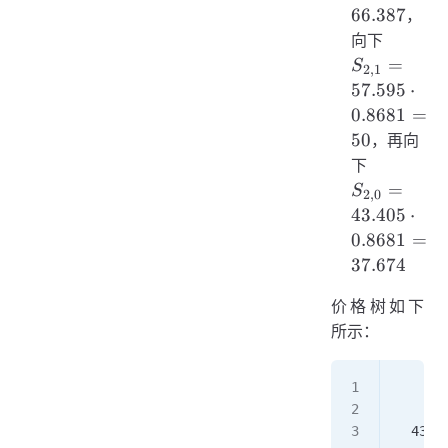
1.1519
66.387
，
=
S_{2,1
向下
66.387
=
=
S
2
,
1
57.595
57.595
⋅
\cdot
0.8681
=
0.8681
50
，再向
= 50
S_{2,0}
下
=
=
S
2
,
0
43.405
43.405
⋅
\cdot
0.8681
=
0.8681
37.674
=
37.674
价格树如下
所示：
      
    / 
  43.4