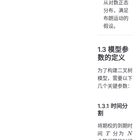
从对数正态
分布，满足
布朗运动的
假设。
1.3 模型参
数的定义
为了构建二叉树
模型，需要以下
几个关键参数：
1.3.1 时间分
割
将期权的到期时
T
N
间
分为
T
N