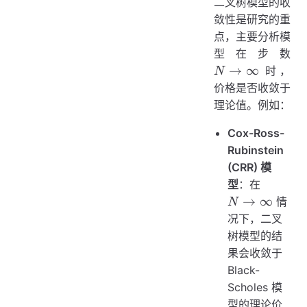
二叉树模型的收
敛性是研究的重
点，主要分析模
N 
型在步数
\i
→
∞
时，
N
价格是否收敛于
理论值。例如：
Cox-Ross-
Rubinstein
(CRR) 模
N \to
型
：在
\infty
→
∞
情
N
况下，二叉
树模型的结
果会收敛于
Black-
Scholes 模
型的理论价