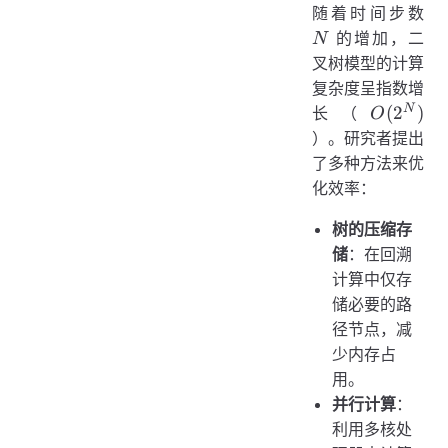
N
随着时间步数
的增加，二
N
叉树模型的计算
复杂度呈指数增
O(2^N)
N
(
2
)
长（
O
）。研究者提出
了多种方法来优
化效率：
树的压缩存
储
：在回溯
计算中仅存
储必要的路
径节点，减
少内存占
用。
并行计算
：
利用多核处