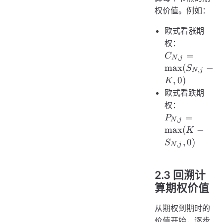
权价值。例如：
欧式看涨期
权：
C_{N,j} =
=
C
,
N
j
\max(S_{N,j
max
(
−
S
,
N
j
- K, 0)
,
0
)
K
欧式看跌期
权：
P_{N,j}
=
P
,
N
j
=
max
(
−
K
\max(K
,
0
)
S
,
N
j
-
S_{N,j},
2.3 回溯计
0)
算期权价值
从期权到期时的
价值开始，逐步