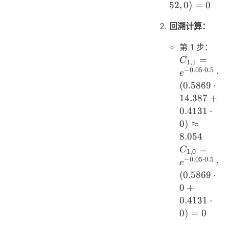
- 52, 0) = 0
52
,
0
)
=
0
回溯计算：
第 1 步：
C_{1,1}
=
C
1
,
1
=
−
0.05
⋅
0.5
⋅
e
e^{-0.05
(
0.5869
⋅
\cdot
14.387
+
0.5}
0.4131
⋅
\cdot
0
)
≈
(0.5869
8.054
\cdot
C_{1,0}
=
C
1
,
0
14.387
=
−
0.05
⋅
0.5
⋅
e
+
e^{-0.05
(
0.5869
⋅
0.4131
\cdot
0
+
\cdot 0)
0.5}
\approx
0.4131
⋅
\cdot
8.054
0
)
=
0
(0.5869