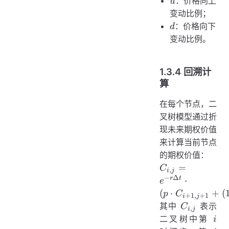
：价格向上
u
变动比例；
d
：价格向下
d
变动比例。
1.3.4 回溯计
算
在每个节点，二
叉树模型通过折
现未来期权价值
来计算当前节点
的期权价值：
C_{i,j} = e^{-
=
C
,
i
j
\Delta t} \cdo
−
Δ
r
t
⋅
e
\left(p \cdo
(
⋅
+
(
p
C
+
1
,
+
1
i
j
C_{i+1,j+1} 
C_{i,j}
其中
表示
C
,
i
j
(1-p) \cdo
i
二叉树中第
i
C_{i+1,j}\right