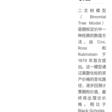
1.3.4 回溯计算
二叉树模型
2. 二叉树模型的定价步骤
（Binomial
2.1 构建资产价格二叉树
Tree Model）
2.2 计算终端期权价值
是期权定价中一
2.3 回溯计算期权价值
种经典的数值方
法，由 Cox,
3. 示例：二叉树模型定价欧式看涨期权
Ross 和
3.1 输入参数
Rubinstein 于
3.2 模型构建
1979 年首次提
出。这一模型通
3.3 计算期权价值
过离散化标的资
3.4 结果
产价格的变化路
4. 二叉树模型的深入研究与拓展
径，逐步回溯计
4.1. 二叉树模型的收敛性与计算效率
算期权价值，最
终得出理论价
4.1.1 收敛性研究
格。相比于
相关研究：
Black-Scholes