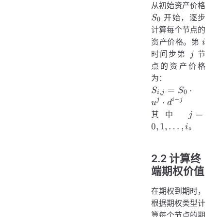
从初始资产价格
S_0
开始，逐步
S
0
计算每个节点的
i
资产价格。第
i
j
时间步第
节
j
点的资产价格
为：
S_{i,j}
=
⋅
S
S
,
0
i
j
= S_0
−
j
i
j
⋅
u
d
\cdot
j = 0,
=
其中
j
u^j
1,
0
,
1
,
…
,
。
i
\cdot
\dots,
d^{i-
i
j}
2.2 计算终
端期权价值
在期权到期时，
根据期权类型计
算每个节点的期