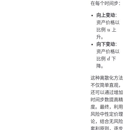
在每个时间步：
向上变动
：
资产价格以
u
比例
上
u
升。
向下变动
：
资产价格以
d
比例
下
d
降。
这种离散化方法
不仅简单直观，
还可以通过增加
时间步数提高精
度。最终，利用
风险中性定价理
论，结合无风险
套利原则，逐步