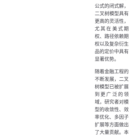
4.1.2 计算效率的优化
公式的闭式解，
相关研究：
二叉树模型具有
更高的灵活性，
4.2. 二叉树模型的扩展与应用
尤其在美式期
4.2.1 美式期权与提前行权分析
权、路径依赖期
相关研究：
权以及复杂衍生
品的定价中具有
4.2.2 复杂衍生品定价
显著优势。
相关研究：
随着金融工程的
4.2.3 多因子和高维扩展
不断发展，二叉
相关研究：
树模型已被扩展
4.3. 二叉树模型与隐含波动率的结合
到更广泛的领
相关研究：
域，研究者对模
型的收敛性、效
4.4. 二叉树模型的实际应用
率优化、多因子
4.4.1 风险管理
扩展等方面做出
4.4.2 波动率套利
了大量贡献。本