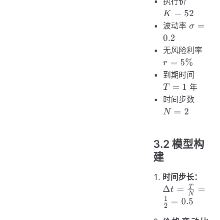
K
执行价
=
=
52
K
52
\sigma
=
波动率
σ
= 0.2
0.2
r =
无风险利率
5\%
=
5%
r
T
到期时间
=
=
1
年
T
1
N
时间步数
=
=
2
N
2
3.2 模型构
建
时间步长：
\Delta t
T
Δ
=
=
t
N
=
1
=
0.5
2
\frac{T}