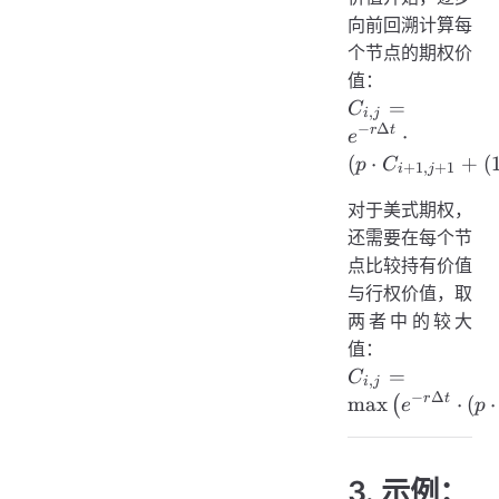
向前回溯计算每
个节点的期权价
值：
C_{i,j} = e^{-
=
C
,
i
j
\Delta t} \cdo
−
Δ
r
t
⋅
e
\left(p \cdo
(
⋅
+
(
p
C
+
1
,
+
1
i
j
C_{i+1,j+1} 
(1-p) \cdo
对于美式期权，
C_{i+1,j}\right
还需要在每个节
点比较持有价值
与行权价值，取
两者中的较大
值：
C_{i,j} 
=
C
,
i
j
\max\left(e^{-r
−
Δ
r
t
max
⋅
(
⋅
(
e
p
\Delta t} \cd
\left(p \cdo
C_{i+1,j+1} 
3. 示例：