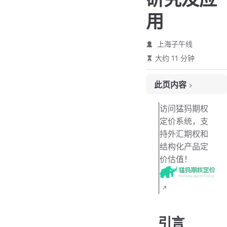
用
上海子午线
大约 11 分钟
此页内容
引言
访问猛犸期权
1. 二叉树模型的基本原理
定价系统，支
持外汇期权和
1.1 核心思想
结构化产品定
1.2 二叉树模型的基本假设
价估值！
1.3 模型参数的定义
1.3.1 时间分割
1.3.2 价格变动比例
1.3.3 风险中性概率
引言