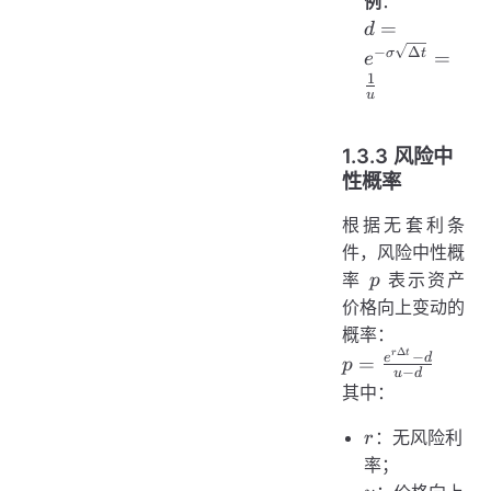
例
：
t}}
d = e^{-
=
d
\sigma
−
Δ
σ
t
=
e
\sqrt{\Delta
1
u
t}} =
\frac{1}{u}
1.3.3 风险中
性概率
根据无套利条
件，风险中性概
p
率
表示资产
p
价格向上变动的
概率：
Δ
r
t
p =
−
e
d
=
p
−
u
d
\frac{e^{r
其中：
\Delta t}
- d}{u -
r
：无风险利
r
d}
率；
u