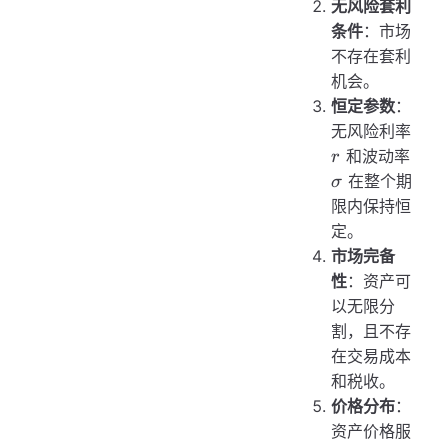
无风险套利
条件
：市场
不存在套利
机会。
恒定参数
：
r
无风险利率
\si
和波动率
r
在整个期
σ
限内保持恒
定。
市场完备
性
：资产可
以无限分
割，且不存
在交易成本
和税收。
价格分布
：
资产价格服