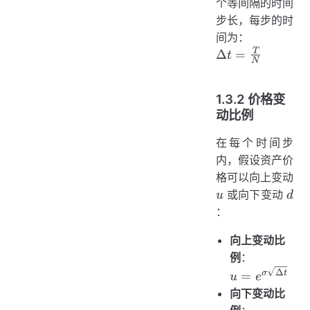
个等间隔的时间
步长，每步的时
间为：
\Delta t
T
Δ
=
t
N
=
\frac{T}
1.3.2 价格变
{N}
动比例
在每个时间步
内，假设资产价
格可以向上变动
u
d
或向下变动
u
d
：
向上变动比
例
：
u =
Δ
σ
t
=
u
e
e^{\sigma
向下变动比
\sqrt{\Delta