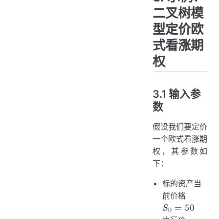
(1-p) \cdo
二叉树模
C_{i+1,j}\right
S_{i,j} - K\righ
型定价欧
式看涨期
权
3.1 输入参
数
假设我们要定价
一个欧式看涨期
权，其参数如
下：
标的资产当
S_0
前价格
=
=
50
S
0
50