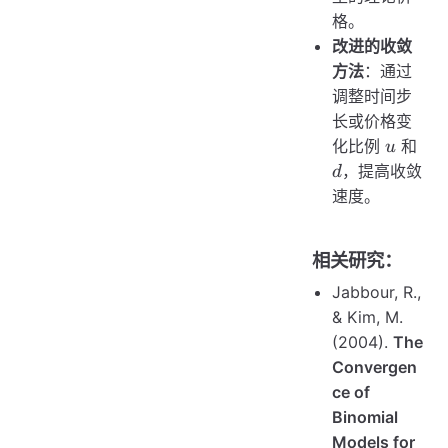
格。
改进的收敛
方法
：通过
调整时间步
长或价格变
u
d
化比例
和
u
，提高收敛
d
速度。
相关研究：
Jabbour, R.,
& Kim, M.
(2004).
The
Convergen
ce of
Binomial
Models for